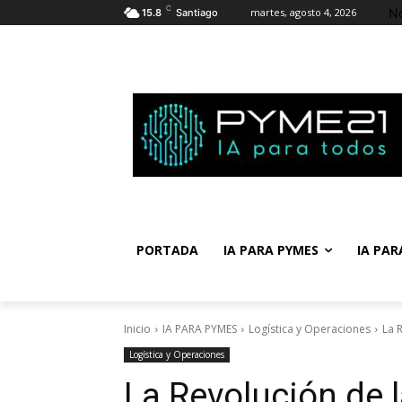
C
No
martes, agosto 4, 2026
15.8
Santiago
PORTADA
IA PARA PYMES
IA PAR
Inicio
IA PARA PYMES
Logística y Operaciones
La R
Logística y Operaciones
La Revolución de la