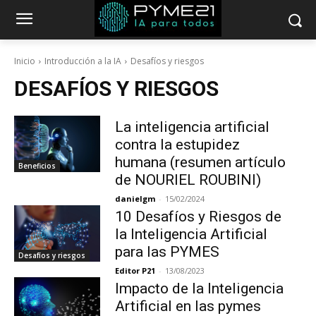
Inicio
Introducción a la IA
Desafíos y riesgos
DESAFÍOS Y RIESGOS
La inteligencia artificial
contra la estupidez
humana (resumen artículo
Beneficios
de NOURIEL ROUBINI)
danielgm
-
15/02/2024
10 Desafíos y Riesgos de
la Inteligencia Artificial
para las PYMES
Desafíos y riesgos
Editor P21
-
13/08/2023
Impacto de la Inteligencia
Artificial en las pymes