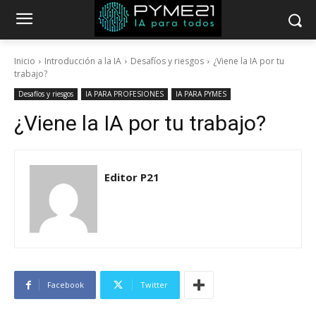
Inicio
Introducción a la IA
Desafíos y riesgos
¿Viene la IA por tu
trabajo?
Desafíos y riesgos
IA PARA PROFESIONES
IA PARA PYMES
¿Viene la IA por tu trabajo?
Editor P21
Facebook
Twitter