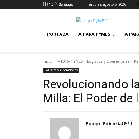
C
miércoles, agosto 5, 2026
14.5
Santiago
PORTADA
IA PARA PYMES
IA PAR
Inicio
IA PARA PYMES
Logística y Operaciones
Re
Logística y Operaciones
Revolucionando la
Milla: El Poder de l
Equipo Editorial P21