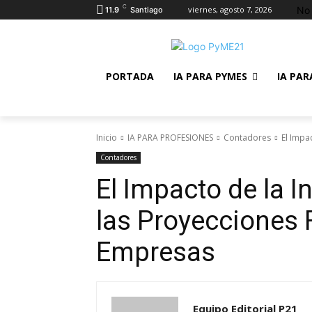
C
No 
viernes, agosto 7, 2026
11.9
Santiago
PORTADA
IA PARA PYMES
IA PAR
Inicio
IA PARA PROFESIONES
Contadores
El Impa
Contadores
El Impacto de la In
las Proyecciones 
Empresas
Equipo Editorial P21