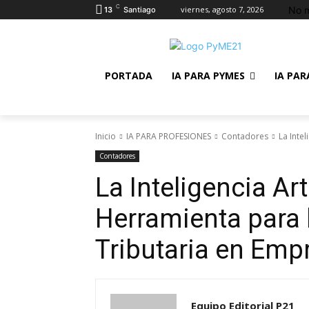
C
No m
viernes, agosto 7, 2026
13
Santiago
PORTADA
IA PARA PYMES
IA PAR
Inicio
IA PARA PROFESIONES
Contadores
La Inte
Contadores
La Inteligencia Ar
Herramienta para 
Tributaria en Emp
Equipo Editorial P21