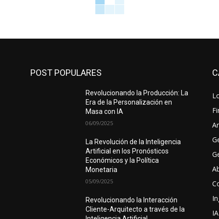
POST POPULARES
C
Revolucionando la Producción: La
Lo
Era de la Personalización en
F
Masa con IA
06/09/2025
Ar
G
La Revolución de la Inteligencia
Artificial en los Pronósticos
Ge
Económicos y la Política
A
Monetaria
05/09/2025
C
In
Revolucionando la Interacción
Cliente-Arquitecto a través de la
IA
Inteligencia Artificial