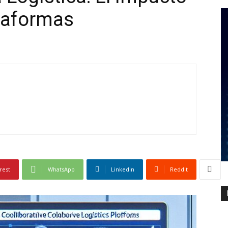
ataformas
rest
WhatsApp
Linkedin
ReddIt