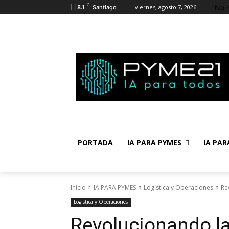
C
No 
viernes, agosto 7, 2026
8.1
Santiago
PORTADA
IA PARA PYMES
IA PAR
Inicio
IA PARA PYMES
Logística y Operaciones
Re
Logística y Operaciones
Revolucionando la