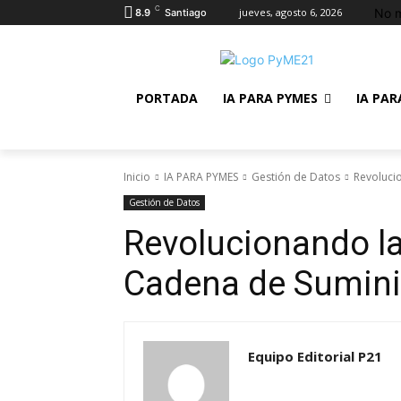
C
No m
jueves, agosto 6, 2026
8.9
Santiago
PORTADA
IA PARA PYMES
IA PAR
Inicio
IA PARA PYMES
Gestión de Datos
Revolucio
Gestión de Datos
Revolucionando la 
Cadena de Suminis
Equipo Editorial P21