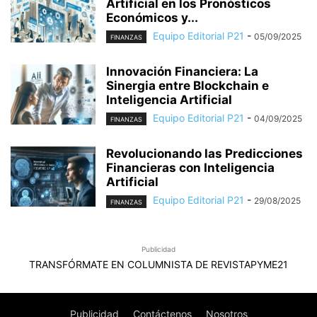
Artificial en los Pronósticos
Económicos y...
Equipo Editorial P21
-
05/09/2025
FINANZAS
Innovación Financiera: La
Sinergia entre Blockchain e
Inteligencia Artificial
Equipo Editorial P21
-
04/09/2025
FINANZAS
Revolucionando las Predicciones
Financieras con Inteligencia
Artificial
Equipo Editorial P21
-
29/08/2025
FINANZAS
Publicidad
TRANSFÓRMATE EN COLUMNISTA DE REVISTAPYME21
Publicidad
Contáctenos
Nosotros