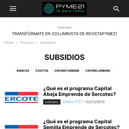
Publicidad
TRANSFÓRMATE EN COLUMNISTA DE REVISTAPYME21
Home
Finanzas
Subsidios
SUBSIDIOS
BANCOS
COSTOS
CROWD FUNDING
CROWD LENDING
FACTORING
FLUJO DE CAJA
INVERSIONES
SUBSIDIOS
¿Qué es el programa Capital
Abeja Emprende de Sercotec?
Editor P21
-
02/12/2019
SUBSIDIOS
¿Qué es el programa Capital
Semilla Emprende de Sercotec?