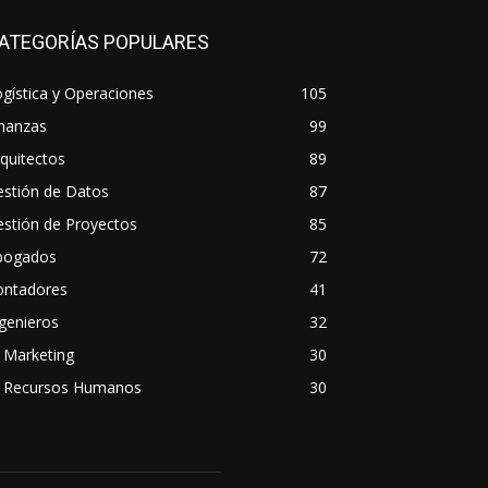
ATEGORÍAS POPULARES
gística y Operaciones
105
inanzas
99
quitectos
89
estión de Datos
87
stión de Proyectos
85
bogados
72
ontadores
41
genieros
32
 Marketing
30
A Recursos Humanos
30