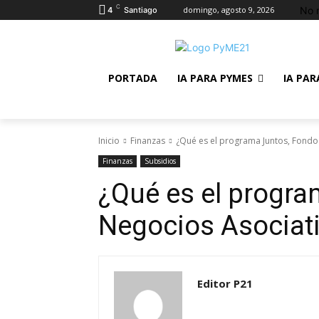
C
No 
domingo, agosto 9, 2026
4
Santiago
PORTADA
IA PARA PYMES
IA PAR
Inicio
Finanzas
¿Qué es el programa Juntos, Fondo
Finanzas
Subsidios
¿Qué es el progra
Negocios Asociati
Editor P21