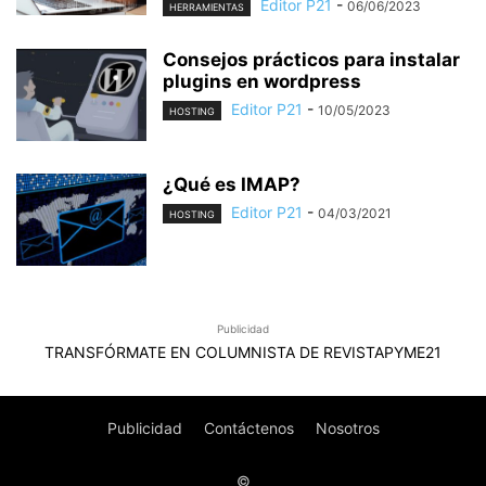
Editor P21
-
06/06/2023
HERRAMIENTAS
Consejos prácticos para instalar
plugins en wordpress
Editor P21
-
10/05/2023
HOSTING
¿Qué es IMAP?
Editor P21
-
04/03/2021
HOSTING
Publicidad
TRANSFÓRMATE EN COLUMNISTA DE REVISTAPYME21
Publicidad
Contáctenos
Nosotros
©