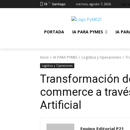
C
No m
viernes, agosto 7, 2026
13
Santiago
PORTADA
IA PARA PYMES
IA PAR
Inicio
IA PARA PYMES
Logística y Operaciones
Tr
Logística y Operaciones
Transformación de 
commerce a través
Artificial
Equipo Editorial P21