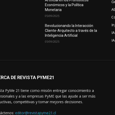
Artificial en los Pronósticos
Ge
Económicos y la Política
A
Monetaria
05/09/2025
C
In
Revolucionando la Interacción
Cliente-Arquitecto a través de la
IA
Inteligencia Artificial
I
05/09/2025
RCA DE REVISTA PYME21
sta PyMe 21 tiene como misión entregar conocimiento a
esionales y a las empresas PyME que las ayude a ser más
uctivas, competitivas y tomar mejores decisiones.
áctenos:
editor@revistapyme21.cl