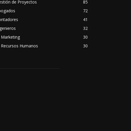
stión de Proyectos
85
bogados
72
ontadores
41
genieros
32
 Marketing
30
A Recursos Humanos
30