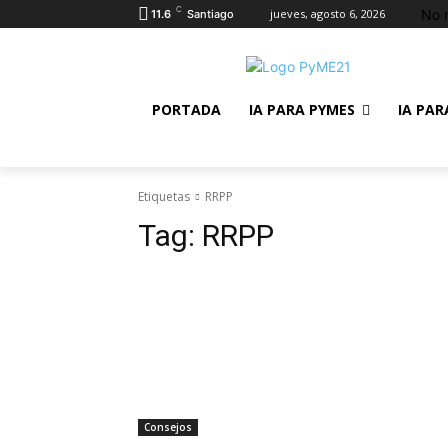
C
No 
jueves, agosto 6, 2026
11.6
Santiago
PORTADA
IA PARA PYMES
IA PAR
Etiquetas
RRPP
Tag:
RRPP
Consejos