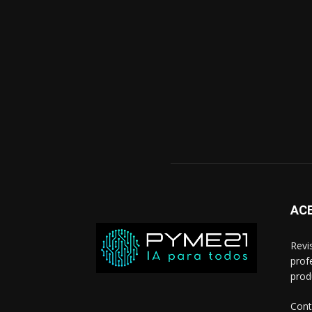
ACE
Revi
prof
prod
Cont