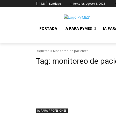
C
miércoles, agosto 5, 2026
14.8
Santiago
PORTADA
IA PARA PYMES
IA PAR
Etiquetas
Monitoreo de pacientes
Tag:
monitoreo de paci
IA PARA PROFESIONES