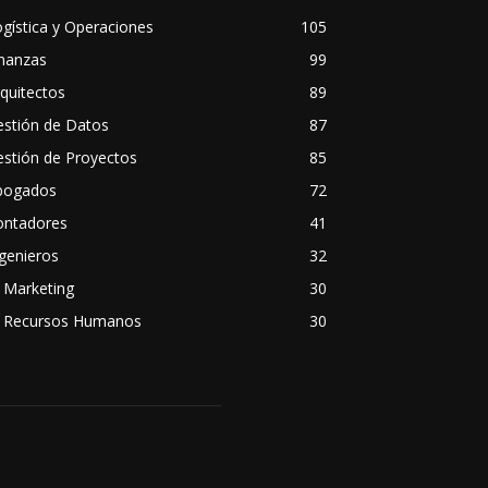
gística y Operaciones
105
inanzas
99
quitectos
89
estión de Datos
87
stión de Proyectos
85
bogados
72
ontadores
41
genieros
32
 Marketing
30
A Recursos Humanos
30