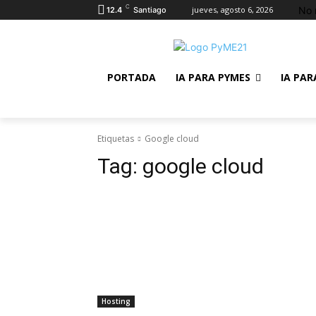
C
No 
jueves, agosto 6, 2026
12.4
Santiago
PORTADA
IA PARA PYMES
IA PAR
Etiquetas
Google cloud
Tag:
google cloud
Hosting