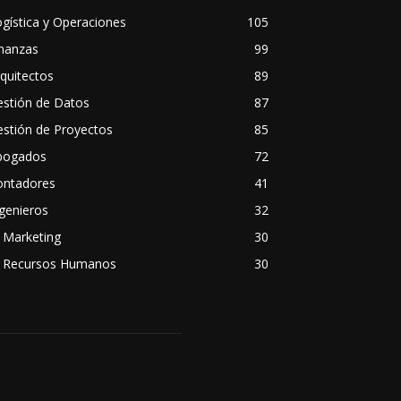
gística y Operaciones
105
inanzas
99
quitectos
89
estión de Datos
87
stión de Proyectos
85
bogados
72
ontadores
41
genieros
32
 Marketing
30
A Recursos Humanos
30