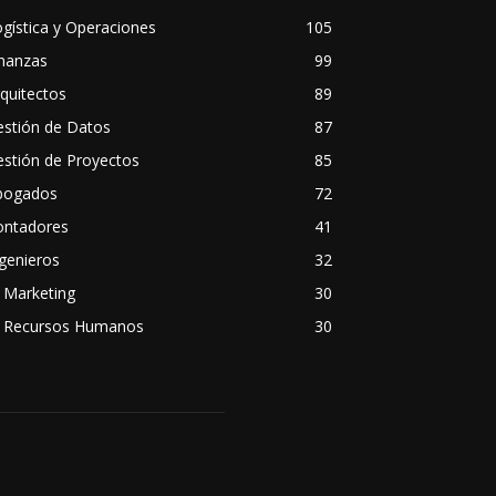
gística y Operaciones
105
inanzas
99
quitectos
89
estión de Datos
87
stión de Proyectos
85
bogados
72
ontadores
41
genieros
32
 Marketing
30
A Recursos Humanos
30