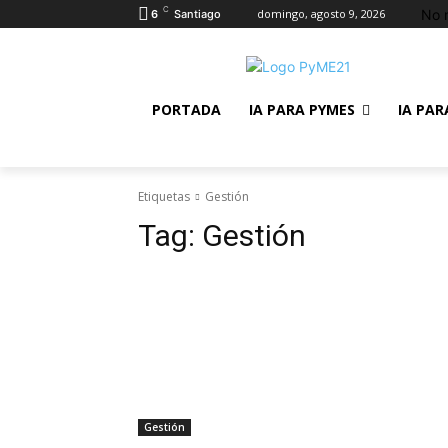
C
No 
domingo, agosto 9, 2026
6
Santiago
PORTADA
IA PARA PYMES
IA PAR
Etiquetas
Gestión
Tag:
Gestión
Gestión