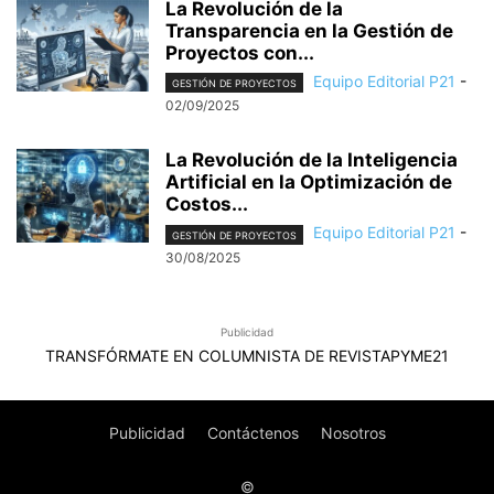
La Revolución de la
Transparencia en la Gestión de
Proyectos con...
Equipo Editorial P21
-
GESTIÓN DE PROYECTOS
02/09/2025
La Revolución de la Inteligencia
Artificial en la Optimización de
Costos...
Equipo Editorial P21
-
GESTIÓN DE PROYECTOS
30/08/2025
Publicidad
TRANSFÓRMATE EN COLUMNISTA DE REVISTAPYME21
Publicidad
Contáctenos
Nosotros
©