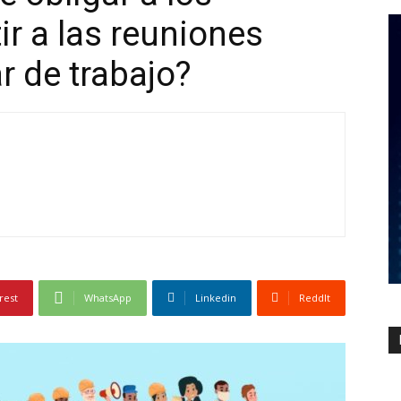
ir a las reuniones
ar de trabajo?
rest
WhatsApp
Linkedin
ReddIt