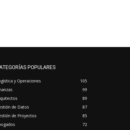
ATEGORÍAS POPULARES
gística y Operaciones
105
inanzas
99
quitectos
89
estión de Datos
87
stión de Proyectos
85
bogados
72