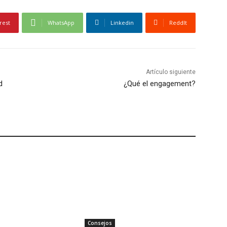
rest
WhatsApp
Linkedin
ReddIt
Artículo siguiente
d
¿Qué el engagement?
Consejos