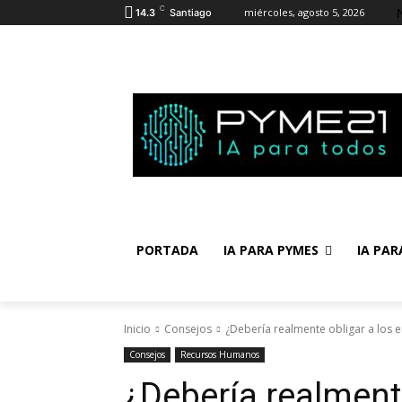
C
miércoles, agosto 5, 2026
14.3
Santiago
PORTADA
IA PARA PYMES
IA PAR
Inicio
Consejos
¿Debería realmente obligar a los em
Consejos
Recursos Humanos
¿Debería realmente