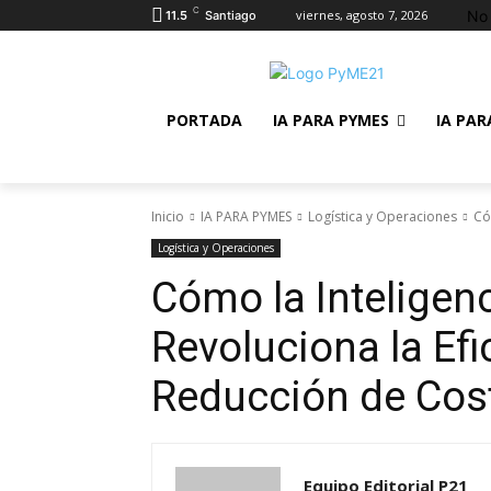
C
No 
viernes, agosto 7, 2026
11.5
Santiago
PORTADA
IA PARA PYMES
IA PAR
Inicio
IA PARA PYMES
Logística y Operaciones
Có
Logística y Operaciones
Cómo la Inteligenci
Revoluciona la Efi
Reducción de Cos
Equipo Editorial P21