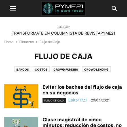
Publicidad
TRANSFÓRMATE EN COLUMNISTA DE REVISTAPYME21
Home
Finanzas
Flujo de Caja
FLUJO DE CAJA
BANCOS
COSTOS
CROWD FUNDING
CROWD LENDING
FACTORING
FLUJO DE CAJA
INVERSIONES
SUBSIDIOS
Evitar los baches del flujo de caja
en su negocios
Editor P21
-
29/04/2021
FLUJO DE CAJA
Clase magistral de cinco
minutos: reducción de costos, no