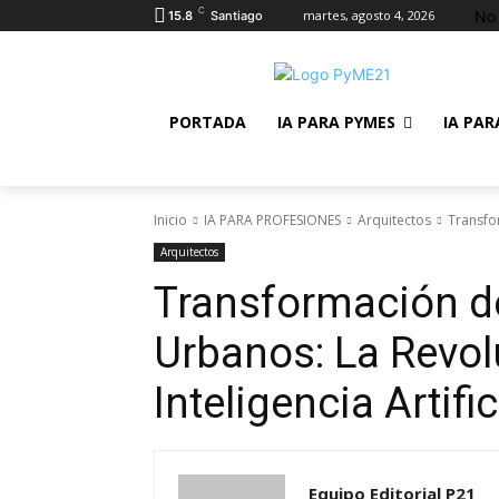
C
No 
martes, agosto 4, 2026
15.8
Santiago
PORTADA
IA PARA PYMES
IA PAR
Inicio
IA PARA PROFESIONES
Arquitectos
Transfor
Arquitectos
Transformación d
Urbanos: La Revol
Inteligencia Artific
Equipo Editorial P21