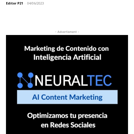
Editor P21
-
04/06/2023
- Advertisment -