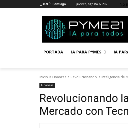
C
No m
jueves, agosto 6, 2026
8.9
Santiago
PORTADA
IA PARA PYMES
IA PAR
Inicio
Finanzas
Revolucionando la Inteligencia de
Finanzas
Revolucionando la
Mercado con Tecn