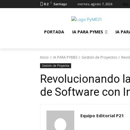
C
No 
viernes, agosto 7, 2026
9.2
Santiago
PORTADA
IA PARA PYMES
IA PAR
Inicio
IA PARA PYMES
Gestión de Proyectos
Revol
Gestión de Proyectos
Revolucionando la
de Software con Int
Equipo Editorial P21