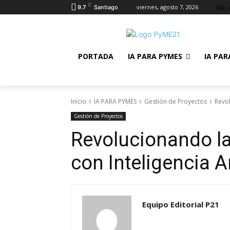
C
No 
viernes, agosto 7, 2026
9.7
Santiago
PORTADA
IA PARA PYMES
IA PAR
Inicio
IA PARA PYMES
Gestión de Proyectos
Revol
Gestión de Proyectos
Revolucionando la
con Inteligencia Ar
Equipo Editorial P21