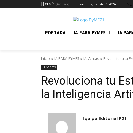
C
No 
viernes, agosto 7, 2026
11.9
Santiago
PORTADA
IA PARA PYMES
IA PAR
Inicio
IA PARA PYMES
IA Ventas
Revoluciona tu Est
IA Ventas
Revoluciona tu Es
la Inteligencia Arti
Equipo Editorial P21