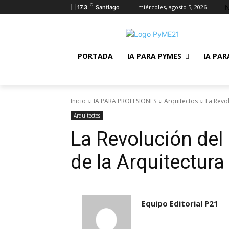
C
N
miércoles, agosto 5, 2026
17.3
Santiago
PORTADA
IA PARA PYMES
IA PAR
Inicio
IA PARA PROFESIONES
Arquitectos
La Revo
Arquitectos
La Revolución del
de la Arquitectura
Equipo Editorial P21