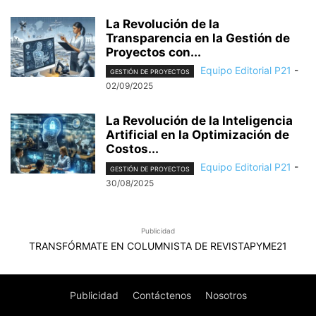
La Revolución de la
Transparencia en la Gestión de
Proyectos con...
Equipo Editorial P21
-
GESTIÓN DE PROYECTOS
02/09/2025
La Revolución de la Inteligencia
Artificial en la Optimización de
Costos...
Equipo Editorial P21
-
GESTIÓN DE PROYECTOS
30/08/2025
Publicidad
TRANSFÓRMATE EN COLUMNISTA DE REVISTAPYME21
Publicidad
Contáctenos
Nosotros