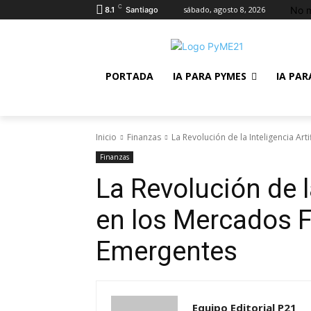
C
No m
sábado, agosto 8, 2026
8.1
Santiago
PORTADA
IA PARA PYMES
IA PAR
Inicio
Finanzas
La Revolución de la Inteligencia Ar
Finanzas
La Revolución de la
en los Mercados F
Emergentes
Equipo Editorial P21