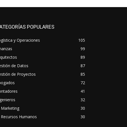
ATEGORÍAS POPULARES
gística y Operaciones
105
inanzas
99
quitectos
89
estión de Datos
87
stión de Proyectos
85
bogados
72
ontadores
41
genieros
32
 Marketing
30
A Recursos Humanos
30