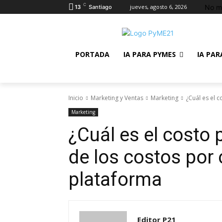
C
No m
jueves, agosto 6, 2026
13
Santiago
PORTADA
IA PARA PYMES
IA PAR
Inicio
Marketing y Ventas
Marketing
¿Cuál es el c
Marketing
¿Cuál es el costo 
de los costos por 
plataforma
Editor P21