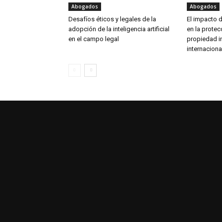
Abogados
Abogados
Desafíos éticos y legales de la
El impacto de
adopción de la inteligencia artificial
en la prote
en el campo legal
propiedad in
internaciona