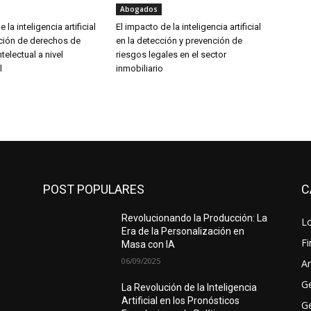
Abogados
 la inteligencia artificial
El impacto de la inteligencia artificial
cción de derechos de
en la detección y prevención de
telectual a nivel
riesgos legales en el sector
l
inmobiliario
POST POPULARES
C
Revolucionando la Producción: La
Lo
Era de la Personalización en
F
Masa con IA
06/09/2025
Ar
G
La Revolución de la Inteligencia
Artificial en los Pronósticos
Ge