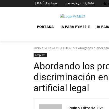
C
No 
jueves, agosto 6, 2026
11.6
Santiago
PORTADA
IA PARA PYMES
IA PAR
Inicio
IA PARA PROFESIONES
Abogados
Abordando
Abogados
Abordando los pr
discriminación en 
artificial legal
Equipo Editorial P21